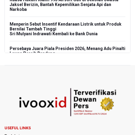
Jaksel Berizin, Bantah Kepemilikan Senjata Api dan
Narkoba
Menperin Sebut Insentif Kendaraan Listrik untuk Produk
Bernilai Tambah Tinggi
Sri Mulyani Indrawati Kembali ke Bank Dunia
Persebaya Juara Piala Presiden 2026, Menang Adu Pinalti
Lawan Persib Bandung
Dari Literasi Teks ke Literasi Multimodal
Kemenag Terbitkan 40 Buku Digital Pendidikan Agama
Islam, Dapat Diunduh Gratis
KKI Sebut Ada 10 Nakes Diduga Beri Komentar Nirempati
pada Unggahan Pasien BPJS Kesehatan
Polda Metro Jaya Pulangkan Tiga WNI Korban TPPO dari
Libya
USEFUL LINKS