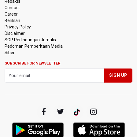
Redaksi
Polisi Selidiki Temuan Senjata Api di Yayasan Sekolah
Contact
Swasta di Jaksel
Career
Beriklan
995 Senjata Api Ditemukan di Sekolah Swasta di Pondok
Privacy Policy
Pinang, Jakarta Selatan
Disclaimer
SOP Perlindungan Jurnalis
Pedoman Pemberitaan Media
Pemerintah Gelar Operasi Modifikasi Cuaca Percepat
Pemadaman Karhutla Gunung Bromo
Siber
SUBSCRIBE FOR NEWSLETTER
Pemerintah Tunda Penerapan Pajak Marketplace, DJP:
Jaga Daya Beli Masyarakat
Kemenkeu Ambil Alih 60 Persen Saham KCIC
Anggota Komisi III DPR Usulkan Mekanisme Pra Judicial
dalam RUU Perampasan Aset
KPK Sebut Pejabat Kemenhut Diduga Menerima 12.500
Dolar Singapura dari Bupati Kuantan Singingi Nonaktif
Suhardiman Amby
Amnesty International Desak Hentikan Sementara dan