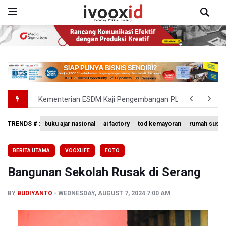
Kementerian ESDM Kaji Pengembangan PLTS Sepanjang 
BRIN Kembangkan Teknologi Modifikasi Cuaca hingga De
TRENDS # :
buku ajar nasional
ai factory
tod kemayoran
rumah susun
Penjelasan Kemenkes: Pasien BPJS Kesehatan Viral Tu
BERITA UTAMA
VOOXLIFE
FOTO
Terkait Temuan 995 Pucuk Senjata, Yayasan Sekolah: T
Bangunan Sekolah Rusak di Serang
KPK Terima Permintaan Kejaksaan Agung Periksa Febrie
BY
BUDIYANTO
WEDNESDAY, AUGUST 7, 2024 7:00 AM