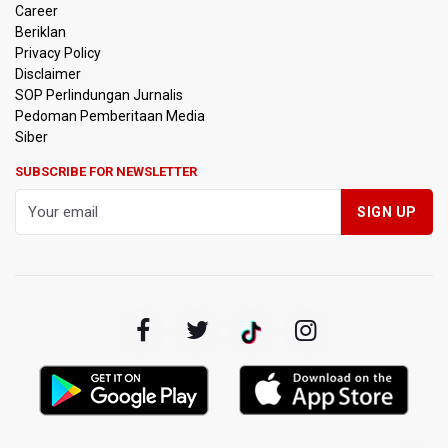
Timnas Indonesia Tersingkir di Piala AFF 2026 Setelah
Career
Ditahan Imbang Singapura 1-1
Beriklan
Privacy Policy
Pemerintah Matangkan Rencana Pembaruan Buku Ajar
Disclaimer
Nasional
SOP Perlindungan Jurnalis
Pedoman Pemberitaan Media
Pendakian Gunung Gede Pangrango Ditutup karena
Siber
Kebakaran Alun-alun Suryakancana
SUBSCRIBE FOR NEWSLETTER
Menkomdigi Sebut Kehadiran AI Factory Perkuat Posisi
Indonesia
Perumnas Bangun Hunian Bersubsidi dengan Konsep
TOD di Kemayoran
Bank Indonesia Sebut Cadangan Devisa Akhir Juli
Sebesar 145,3 Miliar Dolar AS
Penjelasan Kemenkes: Pasien BPJS Kesehatan Viral
Tunggu 8 Jam karena HCU RSCM Terbatas
Terkait Temuan 995 Pucuk Senjata, Yayasan Sekolah: Tak
Ada Ekskul Menembak