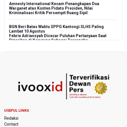
Amnesty International Kecam Penangkapan Dua
Warganet atas Konten Pidato Presiden, Nilai
Kriminalisasi Kritik Persempit Ruang Sipil
BGN Beri Batas Waktu SPPG Kantongi SLHS Paling
Lambat 10 Agustus
Febrie Adriansyah Dicecar Puluhan Pertanyaan Saat
Diperiksa di Kejagung Sebagai Tersangka
BGN Proses Pemberhentian Tidak Hormat 66 Kepala
SPPG, Sudaryono: Tidak Ada Toleransi bagi Pelanggaran
Disiplin
SEA V Cup 2026: Timnas Voli Putri Indonesia Menang
Lawan Vietnam 3-2
Kebakaran Landa Gedung Bapenda DKI Jakarta
PSSI Evaluasi TImnas Indonesia Setelah Gagal Tembus
USEFUL LINKS
Semifinal Piala AFF 2026
Redaksi
Contact