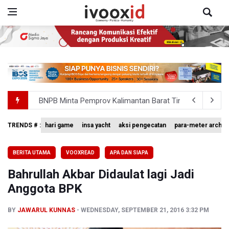
BNPB Minta Pemprov Kalimantan Barat Tinjau Kembali
Kemensos Targetkan 150 Ribu Siswa Masuk Program Se
TRENDS # :
hari game
insa yacht
aksi pengecatan
para-meter archer
Pakar: Pengungkapan TPPU Eks Jampidsus Febrie Adrian
BERITA UTAMA
VOOXREAD
APA DAN SIAPA
Tim 9 Kejagung Periksa Febrie Adransayah sebagai Ters
Bahrullah Akbar Didaulat lagi Jadi
BPIP: Satu Siswa Sekolah Rakyat Jadi Calon Paskibraka 
Anggota BPK
BY
JAWARUL KUNNAS
WEDNESDAY, SEPTEMBER 21, 2016 3:32 PM