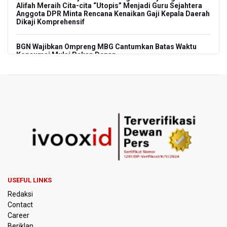
Alifah Meraih Cita-cita “Utopis” Menjadi Guru Sejahtera
Anggota DPR Minta Rencana Kenaikan Gaji Kepala Daerah
Dikaji Komprehensif
BGN Wajibkan Ompreng MBG Cantumkan Batas Waktu
Konsumsi Mulai Pekan Depan
BEI Catat Pertumbuhan Investor Saham Capai 10,05 Juta
SID
Flores Bersiap Gelar Festival Golo Koe 2026, Promosikan
Wisata Berkelanjutan
Kemkomdigi Targetkan Reaktivasi IGRS Rampung 2026
TNI Gelar Latihan Kesiapsiagaan Penanggulangan
Bencana Gempa Bumi dan Tsunami di Bali
USEFUL LINKS
Redaksi
Pemprov Jabar Sediakan Knalpot Standar Gratis di Pos
Contact
Polisi saat Razia Knalpot Brong
Career
Beriklan