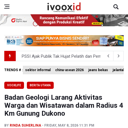
PSSI Ajak Publik Tak Hujat Pelatih dan Pemain Timnas In
Tim Sepatu Roda Indonesia Raih 19 Medali di Gelaran C
TRENDS # :
sektor informal
china-asean 2026
jeans bekas
jelantah
TNBTS Catat Area Terdampak Kebakaran Hutan dan Laha
VOOXLIFE
BERITA UTAMA
Basarnas Akhiri Operasi Penyisiran Korban KMP Mutiara
Badan Geologi Larang Aktivitas
Timnas Voli Putri Indonesia Kalah 1-3 Lawan Filipina da
Warga dan Wisatawan dalam Radius 4
Km Gunung Dukono
BY
RINDA SUHERLINA
FRIDAY, MAY 8, 2026 11:31 PM