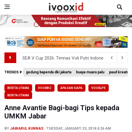
SEA V Cup 2026: Timnas Voli Putri Indonesia Menang L
Kebakaran Landa Gedung Bapenda DKI Jakarta
TRENDS # :
gedung bapenda dki jakarta
buaya muara palu
paud kreatif
BGN Beri Batas Waktu SPPG Kantongi SLHS Paling Lamb
BERITA UTAMA
VOOXBIZ
APA DAN SIAPA
VOOXLIFE
Febrie Adriansyah Dicecar Puluhan Pertanyaan Saat Dipe
BERITA UTAMA
BGN Proses Pemberhentian Tidak Hormat 66 Kepala SPPG,
Anne Avantie Bagi-bagi Tips kepada
UMKM Jabar
BY
JAWARUL KUNNAS
TUESDAY, JANUARY 23, 2018 6:26 AM