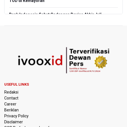
TOD di Kemayoran
Bank Indonesia Sebut Cadangan Devisa Akhir Juli
Sebesar 145,3 Miliar Dolar AS
Penjelasan Kemenkes: Pasien BPJS Kesehatan Viral
Tunggu 8 Jam karena HCU RSCM Terbatas
Terkait Temuan 995 Pucuk Senjata, Yayasan Sekolah: Tak
Ada Ekskul Menembak
KPK Terima Permintaan Kejaksaan Agung Periksa Febrie
Adriansyah
USEFUL LINKS
Kementerian ESDM Kaji Pengembangan PLTS Sepanjang
Redaksi
Jalan Tol Trans-Jawa
Contact
Career
BRIN Kembangkan Teknologi Modifikasi Cuaca hingga
Beriklan
Desalinasi Air Laut Menghadapi Ancaman El Nino
Privacy Policy
Disclaimer
KPK Minta Bambang Rudijanto Tanoesoedibjo Kooperatif,