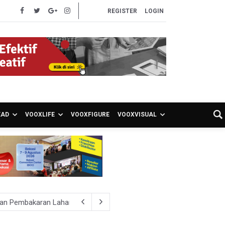
REGISTER
LOGIN
EAD
VOOXLIFE
VOOXFIGURE
VOOXVISUAL
hkan Pembakaran Lahan untuk Membuka Kebun Warga
027