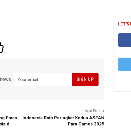
LET'S
FA
T
y news
Next Post
ng Emas
Indonesia Raih Peringkat Kedua ASEAN
ia di
Para Games 2025