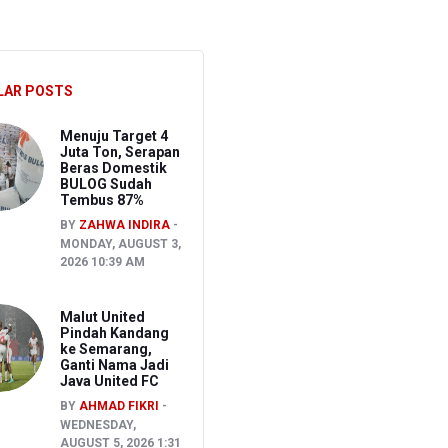
Pidana Asal
ait Kasus TPPU
LAR POSTS
Menuju Target 4
Juta Ton, Serapan
Beras Domestik
BULOG Sudah
Tembus 87%
BY
ZAHWA INDIRA
MONDAY, AUGUST 3,
2026 10:39 AM
Malut United
Pindah Kandang
ke Semarang,
Ganti Nama Jadi
Java United FC
BY
AHMAD FIKRI
WEDNESDAY,
AUGUST 5, 2026 1:31