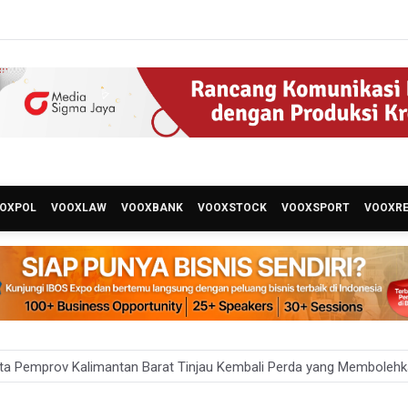
OXPOL
VOOXLAW
VOOXBANK
VOOXSTOCK
VOOXSPORT
VOOXR
ta Pemprov Kalimantan Barat Tinjau Kembali Perda yang Membole
 Targetkan 150 Ribu Siswa Masuk Program Sekolah Rakyat Tahun 2