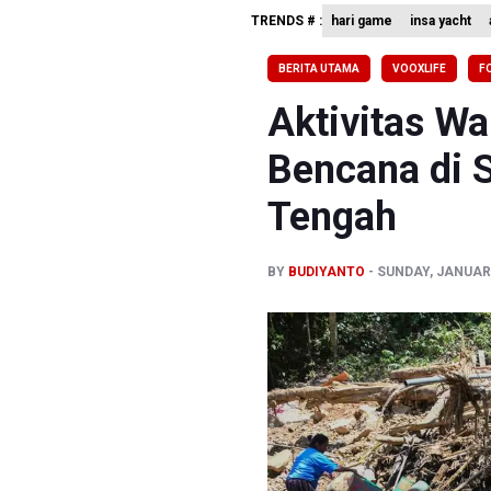
TRENDS # :
hari game
insa yacht
Pakar: Pe
Tim 9 Kej
BERITA UTAMA
VOOXLIFE
F
BPIP: Sat
Aktivitas Wa
Bencana di S
Tengah
BY
BUDIYANTO
SUNDAY, JANUARY