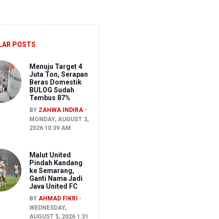
akancana
LAR POSTS
Menuju Target 4
Juta Ton, Serapan
Beras Domestik
BULOG Sudah
Tembus 87%
BY
ZAHWA INDIRA
MONDAY, AUGUST 3,
2026 10:39 AM
Malut United
Pindah Kandang
ke Semarang,
Ganti Nama Jadi
Java United FC
BY
AHMAD FIKRI
WEDNESDAY,
AUGUST 5, 2026 1:31