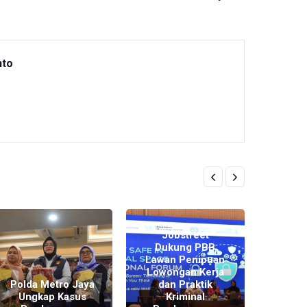
nto
Jobstreet
Dukung PBB
Lawan Penipuan
Lowongan Kerja
Peng
Polda Metro Jaya
dan Praktik
Kas
Ungkap Kasus
Kriminal