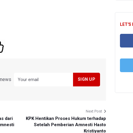
LET'S
FA
y news
T
Next Post
s dari
KPK Hentikan Proses Hukum terhadap
Amnesti
Setelah Pemberian Amnesti Hasto
Kristiyanto