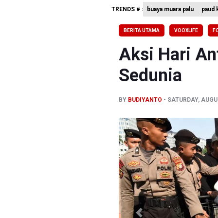
TRENDS # :
buaya muara palu
paud k
Pemerint
Pendakian
BERITA UTAMA
VOOXLIFE
F
Menkomdig
Aksi Hari A
Sedunia
BY
BUDIYANTO
SATURDAY, AUGUS
Previous