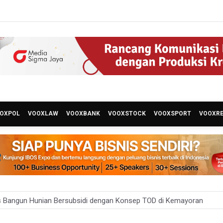
OXPOL
VOOXLAW
VOOXBANK
VOOXSTOCK
VOOXSPORT
VOOXR
 Bangun Hunian Bersubsidi dengan Konsep TOD di Kemayoran
nesia Sebut Cadangan Devisa Akhir Juli Sebesar 145,3 Miliar Dolar A