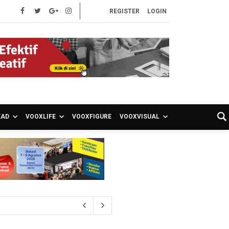
REGISTER
LOGIN
EAD
VOOXLIFE
VOOXFIGURE
VOOXVISUAL
S