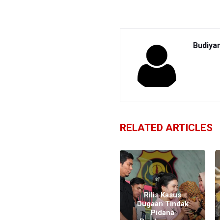
Budiya
RELATED ARTICLES
Polri: Penindakan
Rilis Kasus
TPPO Perlu Kerja
Dugaan Tindak
Sama dengan
Pidana