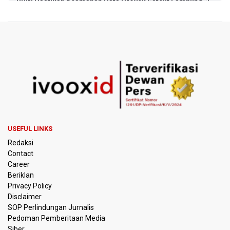
BRIN Pastikan Keamanan Data Proyek Satelit Lampung-1
BRIN Sebut Teknologi ANG Berpotensi Hemat Subsidi LPG
hingga Rp26 triliun
Kuasa Hukum Klaim 995 Airsoft Gun di Sekolah Swasta
Jaksel Berizin, Bantah Kepemilikan Senjata Api dan
Narkoba
Menperin Sebut Insentif Kendaraan Listrik untuk Produk
Bernilai Tambah Tinggi
USEFUL LINKS
Sri Mulyani Indrawati Kembali ke Bank Dunia
Redaksi
Contact
Persebaya Juara Piala Presiden 2026, Menang Adu Pinalti
Career
Lawan Persib Bandung
Beriklan
Privacy Policy
Dari Literasi Teks ke Literasi Multimodal
Disclaimer
SOP Perlindungan Jurnalis
Pedoman Pemberitaan Media
Kemenag Terbitkan 40 Buku Digital Pendidikan Agama
Islam, Dapat Diunduh Gratis
Siber