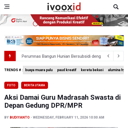
Perumnas Bangun Hunian Bersubsidi dengan Konsep TO
Bank Indonesia Sebut Cadangan Devisa Akhir Juli Sebesar
TRENDS # :
buaya muara palu
paud kreatif
kereta bekasi
alumina hyd
Pemerintah Matangkan Rencana Pembaruan Buku Ajar N
FOTO
BERITA UTAMA
Pendakian Gunung Gede Pangrango Ditutup karena Keba
Aksi Damai Guru Madrasah Swasta di
Menkomdigi Sebut Kehadiran AI Factory Perkuat Posisi 
Depan Gedung DPR/MPR
BY
BUDIYANTO
WEDNESDAY, FEBRUARY 11, 2026 10:00 AM