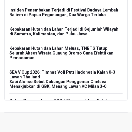
Insiden Penembakan Terjadi di Festival Budaya Lembah
Baliem di Papua Pegunungan, Dua Warga Terluka
Kebakaran Hutan dan Lahan Terjadi di Sejumlah Wilayah
di Sumatra, Kalimantan, dan Pulau Jawa
Kebakaran Hutan dan Lahan Meluas, TNBTS Tutup
Seluruh Akses Wisata Gunung Bromo Guna Efektifkan
Pemadaman
SEA V Cup 2026: Timnas Voli Putri Indonesia Kalah 0-3
Lawan Thailand
Xabi Alonso Sebut Dukungan Penggemar Chelsea
Menakjubkan di GBK, Menang Lawan AC Milan 3-0
Pakar: Pengungkapan TPPU Eks Jampidsus Febrie
Adriansyah Harus Buktikan Pidana Asal
Tim 9 Kejagung Periksa Febrie Adransayah sebagai
Tersangka dan Saksi Terkait Kasus TPPU