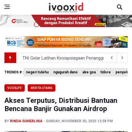
TNI Gelar Latihan Kesiapsiagaan Penanggulangan Benca
Pemprov Jabar Sediakan Knalpot Standar Gratis di Pos P
TRENDS # :
negeri tulehu
ngagurah dano
ake goa
tidore
penyelud
BEI Catat Pertumbuhan Investor Saham Capai 10,05 Juta
VOOXLIFE
BERITA UTAMA
Flores Bersiap Gelar Festival Golo Koe 2026, Promosikan
Akses Terputus, Distribusi Bantuan
Kemkomdigi Targetkan Reaktivasi IGRS Rampung 2026
Bencana Banjir Gunakan Airdrop
BY
RINDA SUHERLINA
SUNDAY, NOVEMBER 30, 2025 12:58 PM