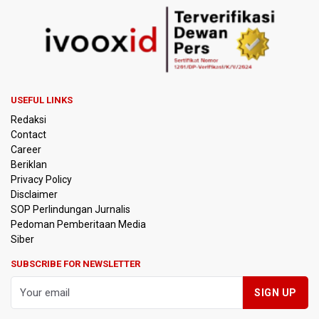
BPIP: Satu Siswa Sekolah Rakyat Jadi Calon Paskibraka
Nasional
Kemarau Panjang, BNPB Minta Kalbar Tinjau Perda Bakar
Lahan
USEFUL LINKS
Kemensos Targetkan 150 Ribu Siswa Masuk Program
Redaksi
Sekolah Rakyat Tahun 2027
Contact
Career
Pemprov DKI Jakarta Pastikan Data Pajak dan Aset
Beriklan
Daerah Aman dari Kebakaran Bapenda
Privacy Policy
Disclaimer
Pertumbuhan Ekonomi 5,3 Persen Belum Cukup
SOP Perlindungan Jurnalis
Dongkrak Optimisme Pasar, Ekonom Sebut Investor
Pedoman Pemberitaan Media
Masih Selektif
Siber
Anggota DPR Desak Polisi Usut Tuntas Temuan Ratusan
SUBSCRIBE FOR NEWSLETTER
Senjata di Sekolah Swasta Jakarta Selatan
Amnesty International Kecam Penangkapan Dua
Warganet atas Konten Pidato Presiden, Nilai