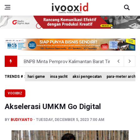
BNPB Minta Pemprov Kalimantan Barat Tinjau Kembali
Kemensos Targetkan 150 Ribu Siswa Masuk Program Se
TRENDS # :
hari game
insa yacht
aksi pengecatan
para-meter archer
Pakar: Pengungkapan TPPU Eks Jampidsus Febrie Adrian
VOOXBIZ
Tim 9 Kejagung Periksa Febrie Adransayah sebagai Ters
Akselerasi UMKM Go Digital
BPIP: Satu Siswa Sekolah Rakyat Jadi Calon Paskibraka 
BY
BUDIYANTO
TUESDAY, DECEMBER 5, 2023 7:00 AM