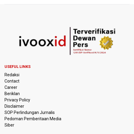
BGN Proses Pemberhentian Tidak Hormat 66 Kepala
SPPG, Sudaryono: Tidak Ada Toleransi bagi Pelanggaran
Disiplin
SEA V Cup 2026: Timnas Voli Putri Indonesia Menang
Lawan Vietnam 3-2
Kebakaran Landa Gedung Bapenda DKI Jakarta
PSSI Evaluasi TImnas Indonesia Setelah Gagal Tembus
USEFUL LINKS
Semifinal Piala AFF 2026
Redaksi
Contact
Timnas Indonesia Tersingkir di Piala AFF 2026 Setelah
Career
Ditahan Imbang Singapura 1-1
Beriklan
Privacy Policy
Pemerintah Matangkan Rencana Pembaruan Buku Ajar
Disclaimer
Nasional
SOP Perlindungan Jurnalis
Pedoman Pemberitaan Media
Pendakian Gunung Gede Pangrango Ditutup karena
Siber
Kebakaran Alun-alun Suryakancana