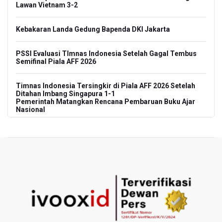
Lawan Vietnam 3-2
Kebakaran Landa Gedung Bapenda DKI Jakarta
PSSI Evaluasi TImnas Indonesia Setelah Gagal Tembus
Semifinal Piala AFF 2026
Timnas Indonesia Tersingkir di Piala AFF 2026 Setelah
Ditahan Imbang Singapura 1-1
Pemerintah Matangkan Rencana Pembaruan Buku Ajar
Nasional
Pendakian Gunung Gede Pangrango Ditutup karena
Kebakaran Alun-alun Suryakancana
Menkomdigi Sebut Kehadiran AI Factory Perkuat Posisi
Indonesia
Perumnas Bangun Hunian Bersubsidi dengan Konsep
TOD di Kemayoran