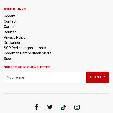
Bank Indonesia Sebut Cadangan Devisa Akhir Juli
Sebesar 145,3 Miliar Dolar AS
USEFUL LINKS
Redaksi
Penjelasan Kemenkes: Pasien BPJS Kesehatan Viral
Contact
Tunggu 8 Jam karena HCU RSCM Terbatas
Career
Beriklan
Terkait Temuan 995 Pucuk Senjata, Yayasan Sekolah: Tak
Privacy Policy
Ada Ekskul Menembak
Disclaimer
SOP Perlindungan Jurnalis
Pedoman Pemberitaan Media
KPK Terima Permintaan Kejaksaan Agung Periksa Febrie
Adriansyah
Siber
SUBSCRIBE FOR NEWSLETTER
Kementerian ESDM Kaji Pengembangan PLTS Sepanjang
Jalan Tol Trans-Jawa
BRIN Kembangkan Teknologi Modifikasi Cuaca hingga
Desalinasi Air Laut Menghadapi Ancaman El Nino
KPK Minta Bambang Rudijanto Tanoesoedibjo Kooperatif,
Sudah Tiga Kali Absen Pemeriksaan
BRIN Pastikan Keamanan Data Proyek Satelit Lampung-1