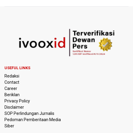
BGN Proses Pemberhentian Tidak Hormat 66 Kepala
SPPG, Sudaryono: Tidak Ada Toleransi bagi Pelanggaran
Disiplin
SEA V Cup 2026: Timnas Voli Putri Indonesia Menang
Lawan Vietnam 3-2
Kebakaran Landa Gedung Bapenda DKI Jakarta
PSSI Evaluasi TImnas Indonesia Setelah Gagal Tembus
USEFUL LINKS
Semifinal Piala AFF 2026
Redaksi
Contact
Timnas Indonesia Tersingkir di Piala AFF 2026 Setelah
Career
Ditahan Imbang Singapura 1-1
Beriklan
Privacy Policy
Pemerintah Matangkan Rencana Pembaruan Buku Ajar
Disclaimer
Nasional
SOP Perlindungan Jurnalis
Pedoman Pemberitaan Media
Pendakian Gunung Gede Pangrango Ditutup karena
Siber
Kebakaran Alun-alun Suryakancana