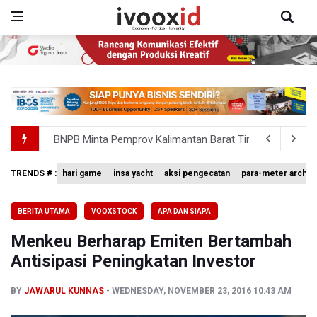
BNPB Minta Pemprov Kalimantan Barat Tinjau Kembali
Kemensos Targetkan 150 Ribu Siswa Masuk Program Se
TRENDS # :
hari game
insa yacht
aksi pengecatan
para-meter archer
Pakar: Pengungkapan TPPU Eks Jampidsus Febrie Adrian
BERITA UTAMA
VOOXSTOCK
APA DAN SIAPA
Tim 9 Kejagung Periksa Febrie Adransayah sebagai Ters
Menkeu Berharap Emiten Bertambah
BPIP: Satu Siswa Sekolah Rakyat Jadi Calon Paskibraka 
Antisipasi Peningkatan Investor
BY
JAWARUL KUNNAS
WEDNESDAY, NOVEMBER 23, 2016 10:43 AM