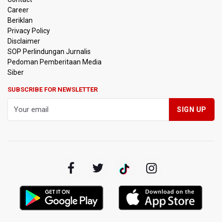
Suhardiman Amby
Career
Beriklan
Amnesty International Desak Hentikan Sementara dan
Privacy Policy
Evaluasi Program MBG Usai Rentetan Dugaan Keracunan
Disclaimer
Massal
SOP Perlindungan Jurnalis
Pedoman Pemberitaan Media
Harga Telur dan Daging Ayam Masih Tertekan,
Siber
Pemerintah Diminta Lindungi Peternak Kecil
SUBSCRIBE FOR NEWSLETTER
Tak Mampu Bayar Gaji ASN, Ratusan Pemda Dapat
Suntikan Dana Rp20,5 Triliun dari Pusat
DPR Pastikan Tak Ada Surpres Pergantian Kapolri
Pemerintah Tambah Penempatan Dana SAL di Himbara
OJK Wajibkan Pindar Serahkan Data Transaksi
Pendanaan
Garuda Pertiwi dan Putri Nusantara akan Bela Indonesia
di Srikandi Merdeka Cup 2026