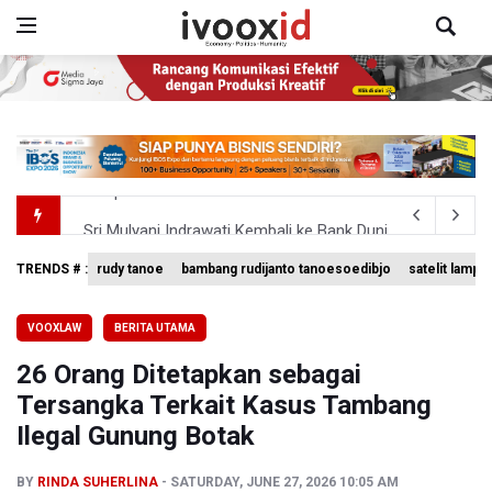
Sri Mulyani Indrawati Kembali ke Bank Dunia
BRIN Pastikan Keamanan Data Proyek Satelit Lampung-
TRENDS # :
rudy tanoe
bambang rudijanto tanoesoedibjo
satelit lampu
BRIN Sebut Teknologi ANG Berpotensi Hemat Subsidi LPG 
VOOXLAW
BERITA UTAMA
Kuasa Hukum Klaim 995 Airsoft Gun di Sekolah Swasta Ja
26 Orang Ditetapkan sebagai
Menperin Sebut Insentif Kendaraan Listrik untuk Produk 
Tersangka Terkait Kasus Tambang
Ilegal Gunung Botak
BY
RINDA SUHERLINA
SATURDAY, JUNE 27, 2026 10:05 AM