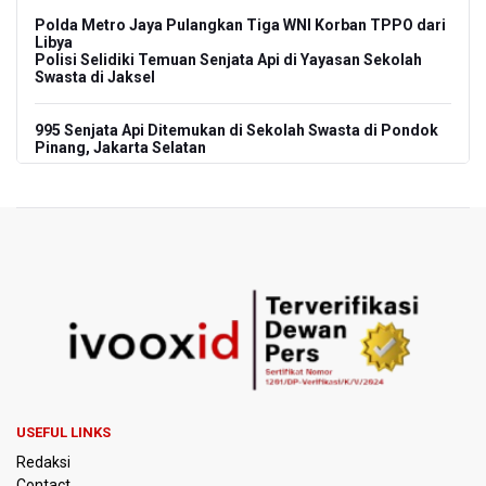
Polda Metro Jaya Pulangkan Tiga WNI Korban TPPO dari
Libya
Polisi Selidiki Temuan Senjata Api di Yayasan Sekolah
Swasta di Jaksel
995 Senjata Api Ditemukan di Sekolah Swasta di Pondok
Pinang, Jakarta Selatan
Pemerintah Gelar Operasi Modifikasi Cuaca Percepat
Pemadaman Karhutla Gunung Bromo
Pemerintah Tunda Penerapan Pajak Marketplace, DJP:
Jaga Daya Beli Masyarakat
Kemenkeu Ambil Alih 60 Persen Saham KCIC
Anggota Komisi III DPR Usulkan Mekanisme Pra Judicial
dalam RUU Perampasan Aset
USEFUL LINKS
Redaksi
KPK Sebut Pejabat Kemenhut Diduga Menerima 12.500
Dolar Singapura dari Bupati Kuantan Singingi Nonaktif
Contact