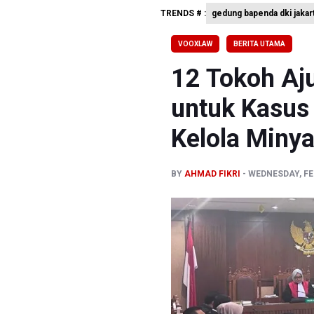
TRENDS # :
gedung bapenda dki jakar
Timnas In
BGN Prose
VOOXLAW
BERITA UTAMA
SEA V Cup
12 Tokoh Aj
untuk Kasus
Kelola Miny
BY
AHMAD FIKRI
WEDNESDAY, FE