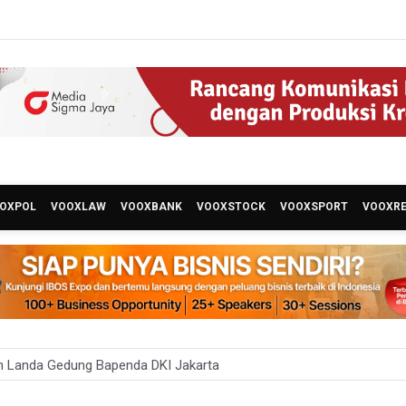
OXPOL
VOOXLAW
VOOXBANK
VOOXSTOCK
VOOXSPORT
VOOXR
n Landa Gedung Bapenda DKI Jakarta
uasi TImnas Indonesia Setelah Gagal Tembus Semifinal Piala AFF 20