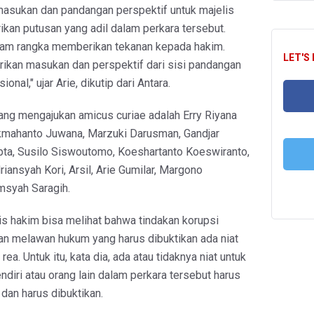
masukan dan pandangan perspektif untuk majelis
kan putusan yang adil dalam perkara tersebut.
alam rangka memberikan tekanan kepada hakim.
LET'S
kan masukan dan perspektif dari sisi pandangan
onal," ujar Arie, dikutip dari Antara.
ang mengajukan amicus curiae adalah Erry Riyana
FA
kmahanto Juwana, Marzuki Darusman, Gandjar
ta, Susilo Siswoutomo, Koeshartanto Koeswiranto,
iansyah Kori, Arsil, Arie Gumilar, Margono
msyah Saragih.
T
is hakim bisa melihat bahwa tindakan korupsi
n melawan hukum yang harus dibuktikan ada niat
rea. Untuk itu, kata dia, ada atau tidaknya niat untuk
diri atau orang lain dalam perkara tersebut harus
h dan harus dibuktikan.