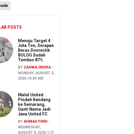
oxide
ura 1-1
a Toleransi bagi Pelanggaran Disiplin
LAR POSTS
Menuju Target 4
Juta Ton, Serapan
Beras Domestik
BULOG Sudah
Tembus 87%
BY
ZAHWA INDIRA
MONDAY, AUGUST 3,
2026 10:39 AM
Malut United
Pindah Kandang
ke Semarang,
Ganti Nama Jadi
Java United FC
BY
AHMAD FIKRI
WEDNESDAY,
AUGUST 5, 2026 1:31