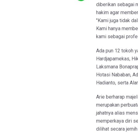
diberikan sebagai 
hakim agar memberi
"Kami juga tidak d
Kami hanya memberi
kami sebagai profesi
Ada pun 12 tokoh y
Hardjapamekas, Hi
Laksmana Bonaprap
Hotasi Nababan, Adr
Hadianto, serta Ala
Arie berharap majel
merupakan perbuata
jahatnya alias mens 
memperkaya diri sen
dilihat secara jerni