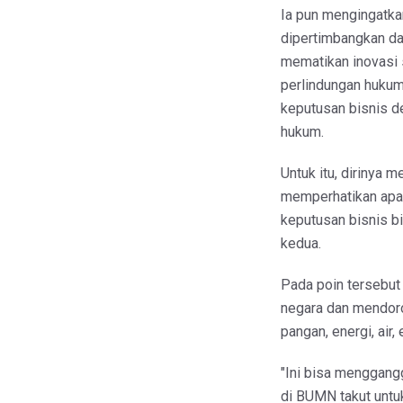
Ia pun mengingatk
dipertimbangkan da
mematikan inovasi 
perlindungan hukum
keputusan bisnis d
hukum.
Untuk itu, dirinya
memperhatikan apab
keputusan bisnis b
kedua.
Pada poin tersebu
negara dan mendor
pangan, energi, air,
"Ini bisa menggangg
di BUMN takut untu