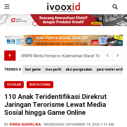
BNPB Minta Pemprov Kalimantan Barat Tinjau Kembali
Kemensos Targetkan 150 Ribu Siswa Masuk Program Se
TRENDS # :
hari game
insa yacht
aksi pengecatan
para-meter archer
Pakar: Pengungkapan TPPU Eks Jampidsus Febrie Adrian
VOOXLAW
BERITA UTAMA
Tim 9 Kejagung Periksa Febrie Adransayah sebagai Ters
110 Anak Teridentifikasi Direkrut
BPIP: Satu Siswa Sekolah Rakyat Jadi Calon Paskibraka 
Jaringan Terorisme Lewat Media
Sosial hingga Game Online
BY
RINDA SUHERLINA
WEDNESDAY, NOVEMBER 19, 2025 1:31 AM