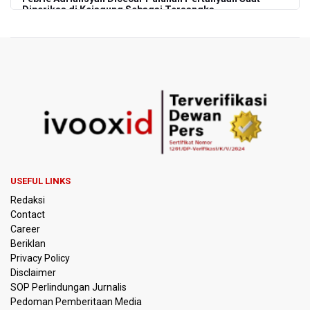
Diperiksa di Kejagung Sebagai Tersangka
BGN Proses Pemberhentian Tidak Hormat 66 Kepala
SPPG, Sudaryono: Tidak Ada Toleransi bagi Pelanggaran
Disiplin
SEA V Cup 2026: Timnas Voli Putri Indonesia Menang
Lawan Vietnam 3-2
Kebakaran Landa Gedung Bapenda DKI Jakarta
PSSI Evaluasi TImnas Indonesia Setelah Gagal Tembus
USEFUL LINKS
Semifinal Piala AFF 2026
Redaksi
Contact
Timnas Indonesia Tersingkir di Piala AFF 2026 Setelah
Career
Ditahan Imbang Singapura 1-1
Beriklan
Privacy Policy
Pemerintah Matangkan Rencana Pembaruan Buku Ajar
Disclaimer
Nasional
SOP Perlindungan Jurnalis
Pedoman Pemberitaan Media